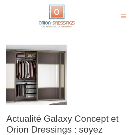
Aller
au
contenu
Main
Men
Actualité Galaxy Concept et
Orion Dressings : soyez