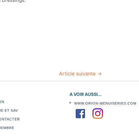
n Dressings.
Article suivante
→
A VOIR AUSSI...
ON
WWW.ORION-MENUISERIES.COM
E ET SAV
ONTACTER
MEMBRE