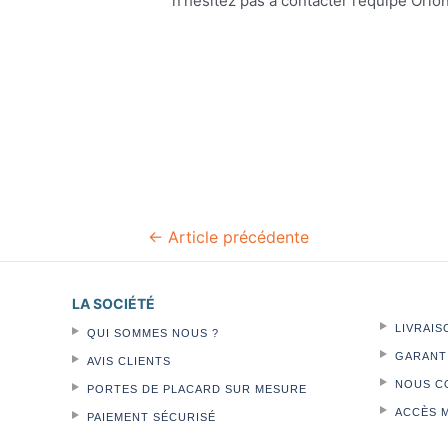
n’hésitez pas à contacter l’équipe Orio
Navigation
←
Article précédente
de
l’article
LA SOCIÉTÉ
LIVRAIS
QUI SOMMES NOUS ?
GARANTI
AVIS CLIENTS
NOUS C
PORTES DE PLACARD SUR MESURE
ACCÈS 
PAIEMENT SÉCURISÉ